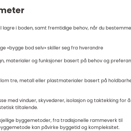
 meter
kal lagre i boden, samt fremtidige behov, når du bestemm
ige «bygge bod selv» skiller seg fra hverandre
ign, materialer og funksjoner basert på behov og preferan
llom tre, metall eller plastmaterialer basert på holdbarhe
asse med vinduer, skyvedører, isolasjon og taktekking for å
etisk tiltalende.
jellige byggemetoder, fra tradisjonelle rammeverk til
 byggemetode kan påvirke byggetid og kompleksitet.