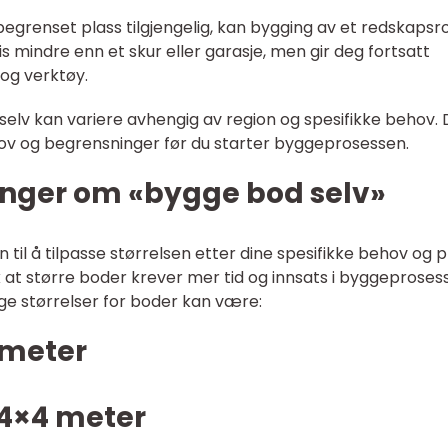
egrenset plass tilgjengelig, kan bygging av et redskaps
is mindre enn et skur eller garasje, men gir deg fortsatt
 og verktøy.
lv kan variere avhengig av region og spesifikke behov. 
hov og begrensninger før du starter byggeprosessen.
inger om «bygge bod selv»
 til å tilpasse størrelsen etter dine spesifikke behov og p
 at større boder krever mer tid og innsats i byggeproses
ige størrelser for boder kan være:
3 meter
 4×4 meter