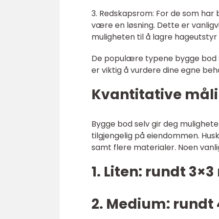
3. Redskapsrom: For de som har b
være en løsning. Dette er vanligv
muligheten til å lagre hageutstyr
De populære typene bygge bod se
er viktig å vurdere dine egne be
Kvantitative mål
Bygge bod selv gir deg muligheten
tilgjengelig på eiendommen. Husk
samt flere materialer. Noen vanl
1. Liten: rundt 3×
2. Medium: rundt