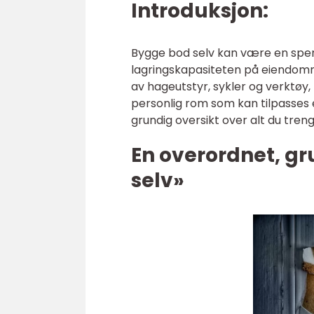
Introduksjon:
Bygge bod selv kan være en spen
lagringskapasiteten på eiendomme
av hageutstyr, sykler og verktø
personlig rom som kan tilpasses e
grundig oversikt over alt du tren
En overordnet, gr
selv»