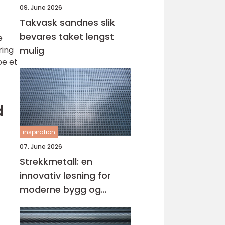
09. June 2026
Takvask sandnes slik
bevares taket lengst
e
ring
mulig
pe et
d
inspiration
07. June 2026
Strekkmetall: en
innovativ løsning for
moderne bygg og
design