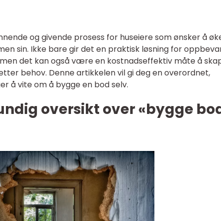
nende og givende prosess for huseiere som ønsker å øk
n sin. Ikke bare gir det en praktisk løsning for oppbeva
y, men det kan også være en kostnadseffektiv måte å ska
tter behov. Denne artikkelen vil gi deg en overordnet,
ger å vite om å bygge en bod selv.
undig oversikt over «bygge bo