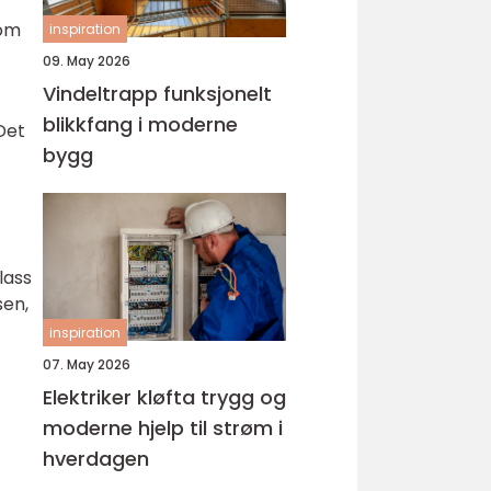
rom
inspiration
09. May 2026
Vindeltrapp funksjonelt
blikkfang i moderne
Det
bygg
lass
sen,
inspiration
07. May 2026
Elektriker kløfta trygg og
moderne hjelp til strøm i
hverdagen