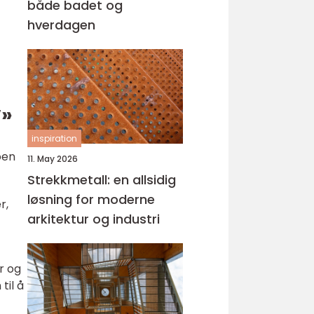
både badet og
hverdagen
v»
inspiration
oen
11. May 2026
Strekkmetall: en allsidig
løsning for moderne
r,
arkitektur og industri
er og
til å