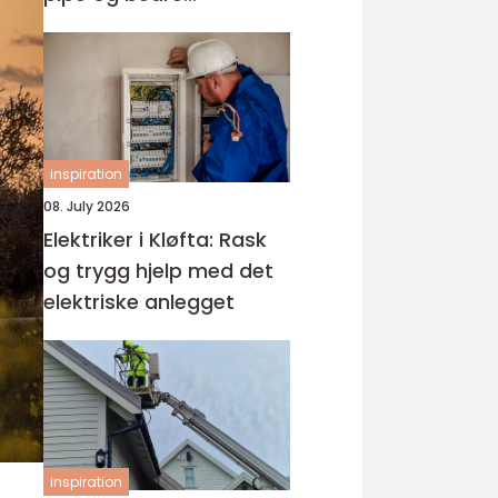
fyringsøkonomi
inspiration
08. July 2026
Elektriker i Kløfta: Rask
og trygg hjelp med det
elektriske anlegget
inspiration