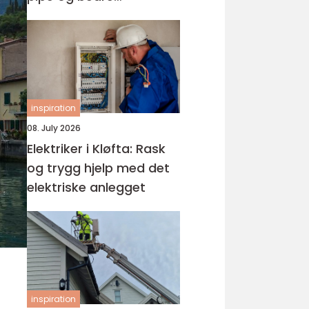
fyringsøkonomi
inspiration
08. July 2026
Elektriker i Kløfta: Rask
og trygg hjelp med det
elektriske anlegget
inspiration