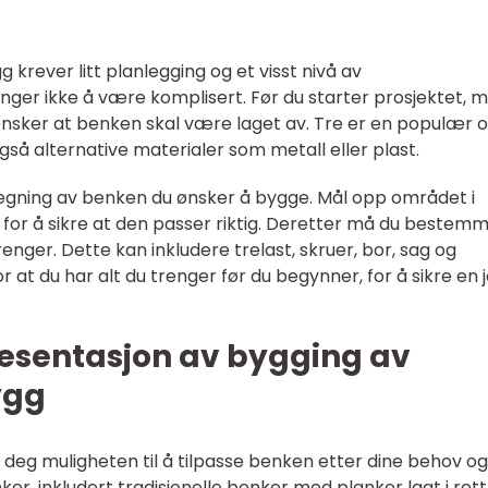
rever litt planlegging og et visst nivå av
er ikke å være komplisert. Før du starter prosjektet, 
nsker at benken skal være laget av. Tre er en populær 
gså alternative materialer som metall eller plast.
 tegning av benken du ønsker å bygge. Mål opp området i
for å sikre at den passer riktig. Deretter må du bestem
enger. Dette kan inkludere trelast, skruer, bor, sag og
or at du har alt du trenger før du begynner, for å sikre en 
esentasjon av bygging av
ygg
eg muligheten til å tilpasse benken etter dine behov og
ker, inkludert tradisjonelle benker med planker lagt i rett