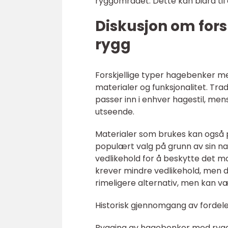
ryggområdet. Dette kan bidra til
Diskusjon om for
rygg
Forskjellige typer hagebenker me
materialer og funksjonalitet. Tra
passer inn i enhver hagestil, me
utseende.
Materialer som brukes kan også 
populært valg på grunn av sin na
vedlikehold for å beskytte det m
krever mindre vedlikehold, men de
rimeligere alternativ, men kan væ
Historisk gjennomgang av forde
Bygging av hagebenker med rygg h