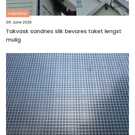
inspiration
09. June 2026
Takvask sandnes slik bevares taket lengst
mulig