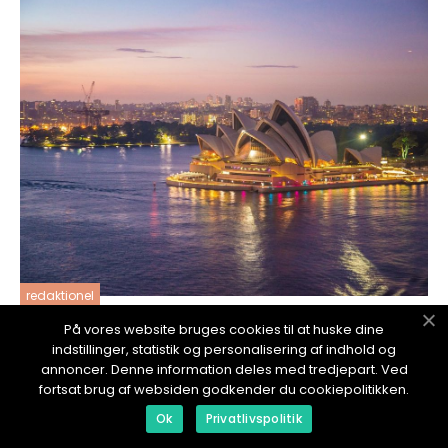
redaktionel
18. January 2024
På vores website bruges cookies til at huske dine
indstillinger, statistik og personalisering af indhold og
Bygge hus budsjett: En omfattende guide for
annoncer. Denne information deles med tredjepart. Ved
huseiere
fortsat brug af websiden godkender du cookiepolitikken.
Ok
Privatlivspolitik