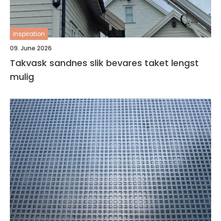
inspiration
09. June 2026
Takvask sandnes slik bevares taket lengst
mulig