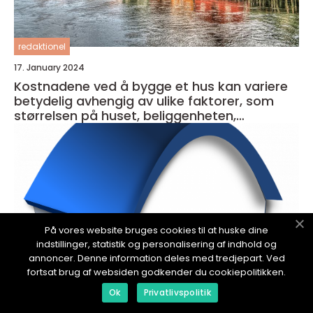
redaktionel
17. January 2024
Kostnadene ved å bygge et hus kan variere
betydelig avhengig av ulike faktorer, som
størrelsen på huset, beliggenheten,
materialkvaliteten og entreprenørens priser
På vores website bruges cookies til at huske dine
indstillinger, statistik og personalisering af indhold og
annoncer. Denne information deles med tredjepart. Ved
fortsat brug af websiden godkender du cookiepolitikken.
Ok
Privatlivspolitik