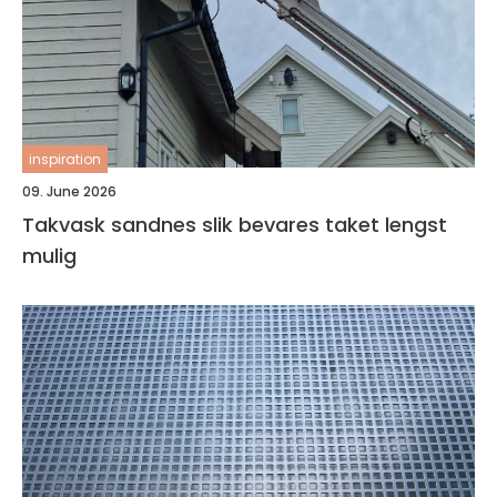
inspiration
09. June 2026
Takvask sandnes slik bevares taket lengst
mulig