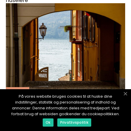
huseiere
redaktionel
På vores website bruges cookies til at huske dine
18. January 2024
indstillinger, statistik og personalisering af indhold og
Bygge på et gammelt hus: Utforsk
annoncer. Denne information deles med tredjepart. Ved
mulighetene
fortsat brug af websiden godkender du cookiepolitikken.
Ok
Privatlivspolitik