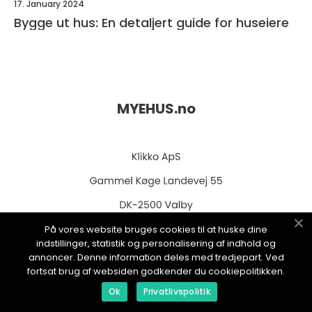
17. January 2024
Bygge ut hus: En detaljert guide for huseiere
MYEHUS.
no
På vores website bruges cookies til at huske dine
indstillinger, statistik og personalisering af indhold og
web:
www.klikko.dk
annoncer. Denne information deles med tredjepart. Ved
fortsat brug af websiden godkender du cookiepolitikken.
Ok
Privatlivspolitik