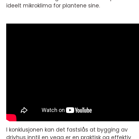
ideelt mikroklima for plantene sine.
I konklusjonen kan det fastslås at bygging av
drivhus inntil en vegg er en praktisk og effektiv