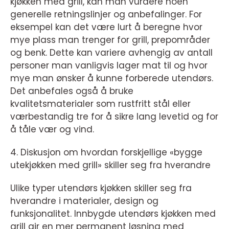
kjøkken med grill, kan man vurdere noen
generelle retningslinjer og anbefalinger. For
eksempel kan det være lurt å beregne hvor
mye plass man trenger for grill, prepområder
og benk. Dette kan variere avhengig av antall
personer man vanligvis lager mat til og hvor
mye man ønsker å kunne forberede utendørs.
Det anbefales også å bruke
kvalitetsmaterialer som rustfritt stål eller
værbestandig tre for å sikre lang levetid og for
å tåle vær og vind.
4. Diskusjon om hvordan forskjellige «bygge
utekjøkken med grill» skiller seg fra hverandre
Ulike typer utendørs kjøkken skiller seg fra
hverandre i materialer, design og
funksjonalitet. Innbygde utendørs kjøkken med
grill gir en mer permanent løsning med