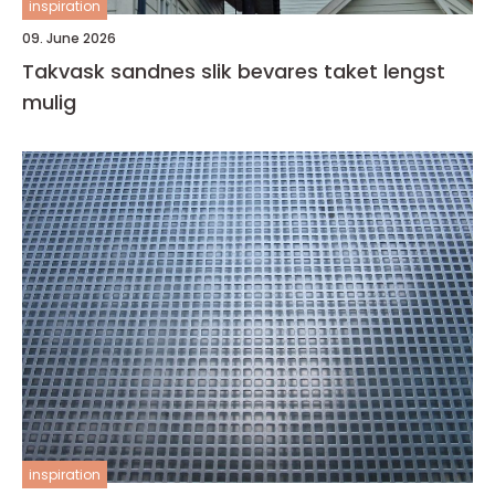
inspiration
09. June 2026
Takvask sandnes slik bevares taket lengst
mulig
inspiration