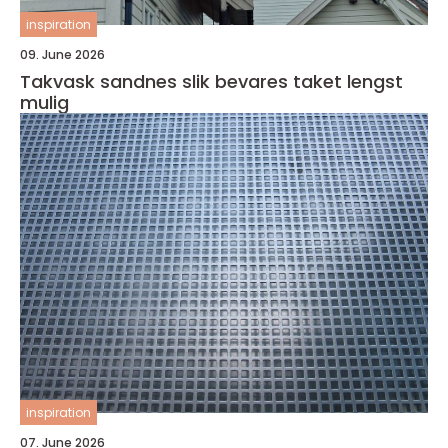
inspiration
09. June 2026
Takvask sandnes slik bevares taket lengst
mulig
inspiration
07. June 2026