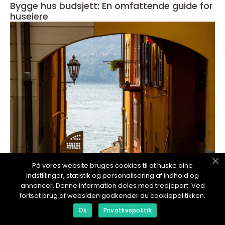
Bygge hus budsjett: En omfattende guide for
huseiere
På vores website bruges cookies til at huske dine
redaktionel
indstillinger, statistik og personalisering af indhold og
annoncer. Denne information deles med tredjepart. Ved
18. January 2024
fortsat brug af websiden godkender du cookiepolitikken.
Bygge på et gammelt hus: Utforsk
mulighetene
Ok
Privatlivspolitik