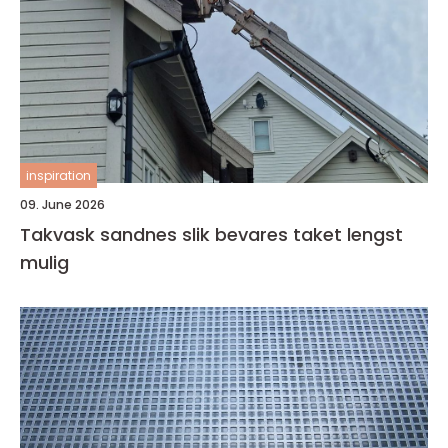
inspiration
09. June 2026
Takvask sandnes slik bevares taket lengst
mulig